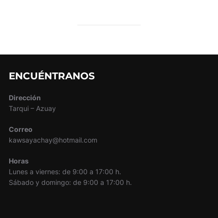
ENCUÉNTRANOS
Dirección
Tarqui – Azuay
Correo
kawsayachay@hotmail.com
Horas
Lunes a viernes: de 9:00 a 17:00 h.
Sábado y domingo: de 9:00 a 17:00 h.