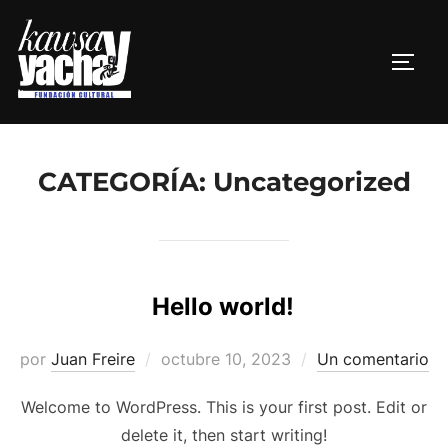
Saltar
al
ALTE
contenido
CATEGORÍA:
Uncategorized
Hello world!
Publicado
por
Juan Freire
octubre 10, 2023
Un comentario
el
Welcome to WordPress. This is your first post. Edit or
delete it, then start writing!