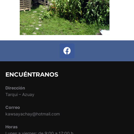
ENCUÉNTRANOS
Dirección
Tarqui – Azuay
Correo
kawsayachay@hotmail.com
Horas
Lunes a viernes: de 9:00 a 17:00 h.